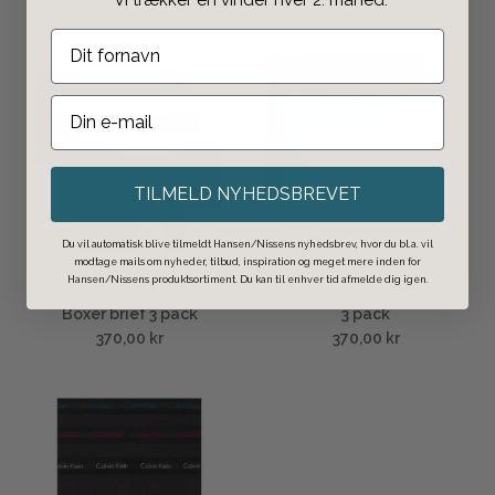
TILMELD NYHEDSBREVET
Du vil automatisk blive tilmeldt Hansen/Nissens nyhedsbrev, hvor du bl.a. vil
modtage mails om nyheder, tilbud, inspiration og meget mere inden for
Hansen/Nissens produktsortiment. Du kan til enhver tid afmelde dig igen.
Calvin Klein
Calvin Klein
Boxer brief 3 pack
3 pack
370,00 kr
370,00 kr