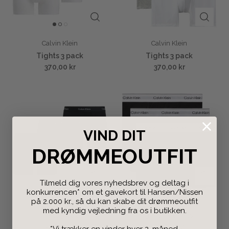
Calvin Klein
Calvin Klein
Tights 3 pack
Tights 3 pack
370,00 kr
370,00 kr
VIND DIT
DRØMMEOUTFIT
Tilmeld dig vores nyhedsbrev og deltag i
konkurrencen* om et gavekort til Hansen/Nissen
på 2.000 kr., så du kan skabe dit drømmeoutfit
Calvin Klein
Calvin Klein
med kyndig vejledning fra os i butikken.
Tights 3 pack
3 Trunk tights
370,00 kr
370,00 kr
*Vi trækker en vinder hver 2. måned.