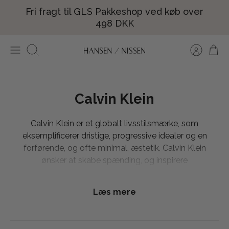
Hop
Fri fragt til GLS Pakkeshop ved køb over
til
498 DKK
indhold
Søg
Calvin Klein
Calvin Klein er et globalt livsstilsmærke, som
eksemplificerer dristige, progressive idealer og en
forførende, og ofte minimal, æstetik. Calvin Klein
ønsker at skabe spænding, og inspirere
forbrugeren gennem spændende, stilfulde og
tidløse designs. Calvin Klein er et high end brand,
Læs mere
som fremstiller produkter og hele kollektioner
som emmer af kvalitet og luksus.