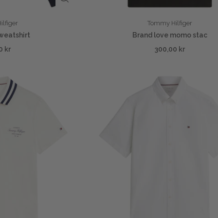
lfiger
Tommy Hilfiger
weatshirt
Brand love momo stac
0 kr
300,00 kr