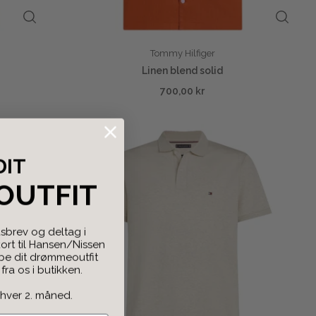
Tommy Hilfiger
Linen blend solid
700,00 kr
DIT
OUTFIT
sbrev og deltag i
rt til Hansen/Nissen
abe dit drømmeoutfit
ra os i butikken.
 hver 2. måned.