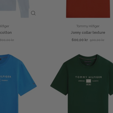
lfiger
Tommy Hilfiger
 cotton
Jonny collar texture
600,00 kr
800,00 kr
900,00 kr