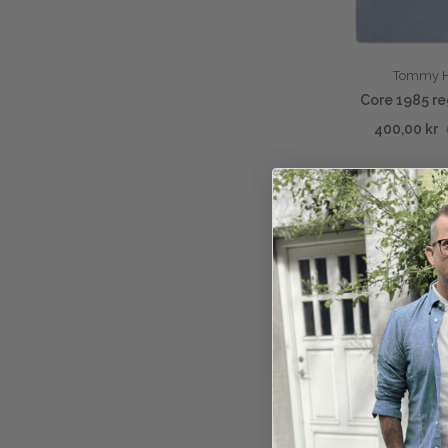
Tommy Hi
Core 1985 re
400,00 kr