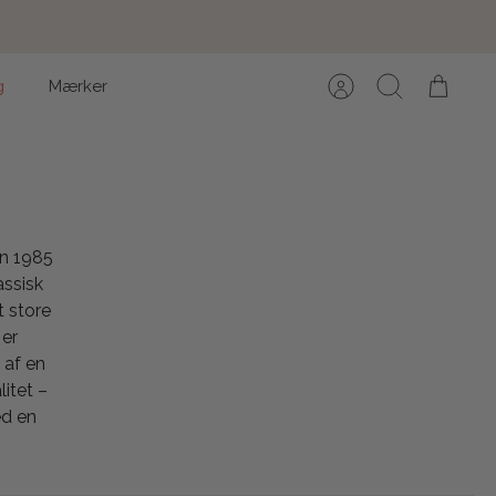
g
Mærker
Konto
Søg
Kurv
en 1985
assisk
t store
 er
 af en
itet –
ed en