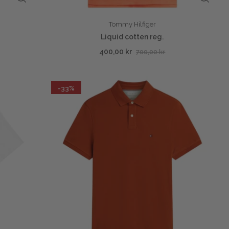
Tommy Hilfiger
Liquid cotten reg.
400,00 kr
700,00 kr
-33%