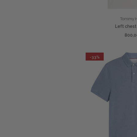
Tommy Hi
Left chest
800,0
-33%