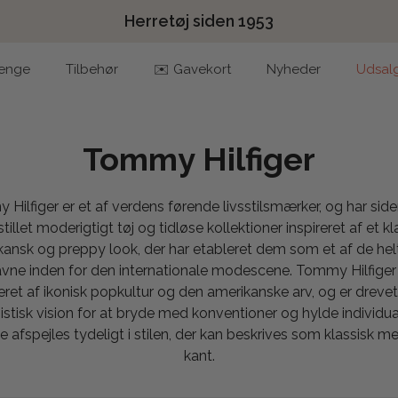
Herretøj siden 1953
enge
Tilbehør
✉️ Gavekort
Nyheder
Udsal
Tommy Hilfiger
Hilfiger er et af verdens førende livsstilsmærker, og har sid
tillet moderigtigt tøj og tidløse kollektioner inspireret af et kl
ansk og preppy look, der har etableret dem som et af de hel
vne inden for den internationale modescene. Tommy Hilfiger
reret af ikonisk popkultur og den amerikanske arv, og er drevet
istisk vision for at bryde med konventioner og hylde individual
e afspejles tydeligt i stilen, der kan beskrives som klassisk m
kant.