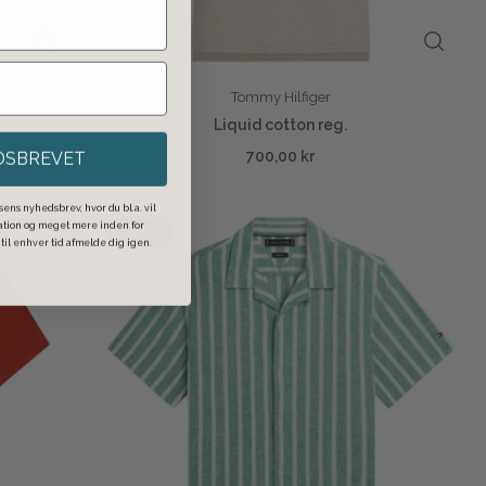
Tommy Hilfiger
Liquid cotton reg.
700,00 kr
DSBREVET
ens nyhedsbrev, hvor du bl.a. vil
ration og meget mere inden for
-25%
il enhver tid afmelde dig igen.