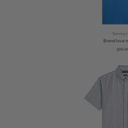
Tommy Hi
Brand love 
300,0