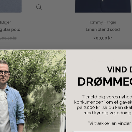
lfiger
Tommy Hilfiger
gular polo
Linen blend solid
700,00 kr
600,00 kr
VIND 
DRØMME
Tilmeld dig vores nyhed
konkurrencen* om et gaveko
på 2.000 kr., så du kan sk
med kyndig vejledning f
*Vi trækker en vinder