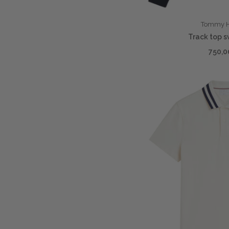
Tommy Hi
Track top s
750,0