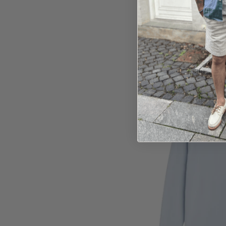
Tommy Hi
Sweat ca
900,0
-25%