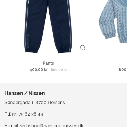
Pants
400,00 kr
600
600,00 kr
Hansen / Nissen
Søndergade 1, 8700 Horsens
Tlf. nr.:
75 62 38 44
E-mail:
webshop@hansenognissen.dk