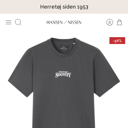
Hop
Herretøj siden 1953
til
indhold
Søg
-56%