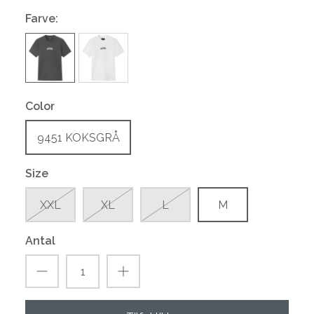
Farve:
Color
9451 KOKSGRÅ
Size
XXL
XL
L
M
Antal