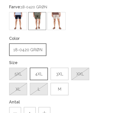
Farve:
18-0420 GRØN
Color
18-0420 GRØN
Size
5XL
4XL
3XL
XXL
XL
L
M
Antal