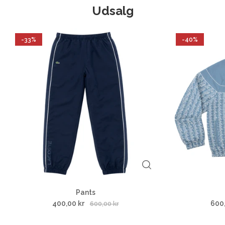
Udsalg
-33%
-40%
Pants
400,00 kr
600
600,00 kr