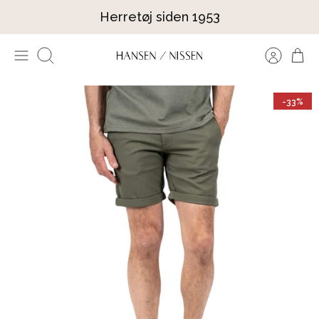
Hop
Herretøj siden 1953
til
indhold
Søg
-33%