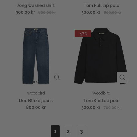
Jong washed shirt
Tom Full zip polo
300,00 kr
300,00 kr
800,00 kr
800,00 kr
-57%
Woodbird
Woodbird
Doc Blaze jeans
Tom Knitted polo
800,00 kr
300,00 kr
700,00 kr
1
2
3