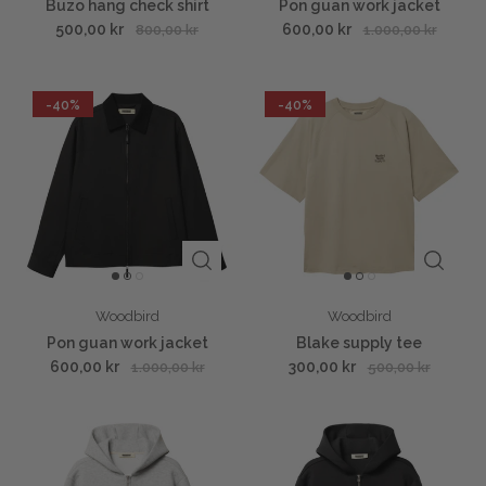
Buzo hang check shirt
Pon guan work jacket
500,00 kr
600,00 kr
800,00 kr
1.000,00 kr
-40%
-40%
Woodbird
Woodbird
Pon guan work jacket
Blake supply tee
600,00 kr
300,00 kr
1.000,00 kr
500,00 kr