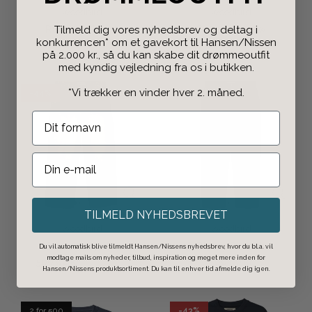
Woodbird
Woodbird
Tilmeld dig vores nyhedsbrev og deltag i
Rami buff jeans
Cane lion crew
konkurrencen* om et gavekort til Hansen/Nissen
600,00 kr
400,00 kr
900,00 kr
700,00 kr
på 2.000 kr., så du kan skabe dit drømmeoutfit
med kyndig vejledning fra os i butikken.
*Vi trækker en vinder hver 2. måned.
-44%
TILMELD NYHEDSBREVET
Woodbird
Woodbird
Yuto aged jeans
WBleroy Raw Blue
Du vil automatisk blive tilmeldt Hansen/Nissens nyhedsbrev, hvor du bl.a. vil
modtage mails om nyheder, tilbud, inspiration og meget mere inden for
500,00 kr
800,00 kr
900,00 kr
Hansen/Nissens produktsortiment. Du kan til enhver tid afmelde dig igen.
2 for 500
-43%