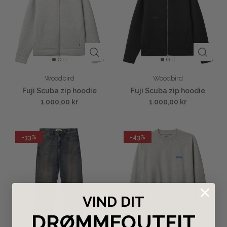
Woodbird
Woodbird
Fuji Scuba zip hoodie
Fuji Scuba zip hoodie
1.000,00 kr
1.000,00 kr
-33%
-43%
VIND DIT
DRØMMEOUTFIT