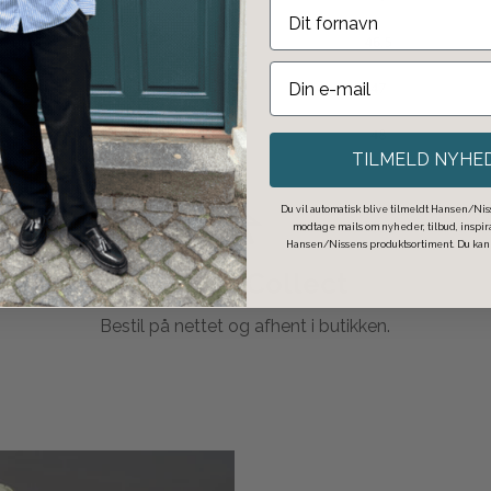
TILMELD NYHE
Du vil automatisk blive tilmeldt Hansen/Niss
modtage mails om nyheder, tilbud, inspi
Hansen/Nissens produktsortiment. Du kan t
Click & Collect
Bestil på nettet og afhent i butikken.