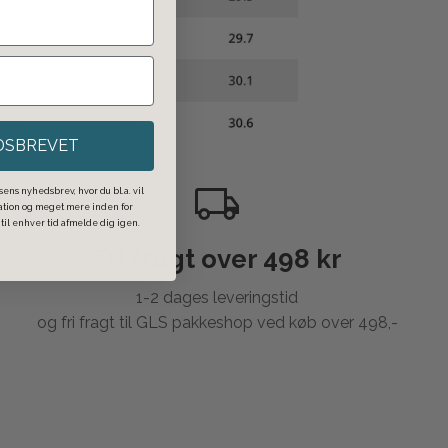
DSBREVET
ens nyhedsbrev, hvor du bl.a. vil
ration og meget mere inden for
il enhver tid afmelde dig igen.
Fri fragt over 498 kr
1-2 dages leveringstid
og fri fragt til GLS pakkeshop ved køb over 498,-