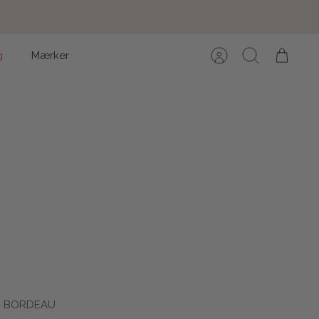
g
Mærker
Konto
Søg
Kurv
O BORDEAU