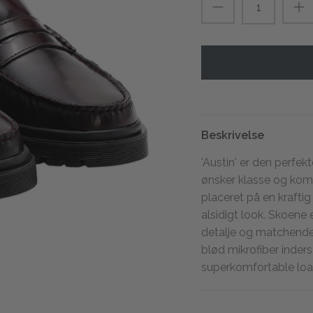
Beskrivelse
'Austin' er den perfekt
ønsker klasse og komf
placeret på en krafti
alsidigt look. Skoene
detalje og matchend
blød mikrofiber inderså
superkomfortable loaf