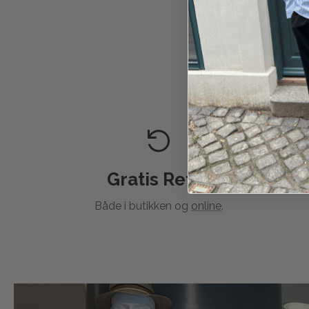
Gratis Retur
Både i butikken og
online
.