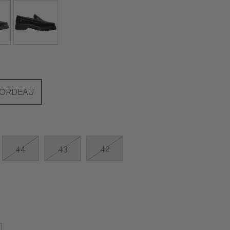
BORDEAU
44
43
42