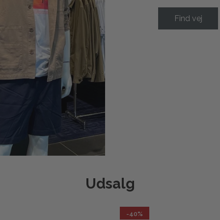
Find vej
Udsalg
-40%