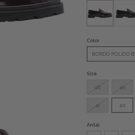
Color
BORDO POLIDO 
Size
46
45
41
40
Antal