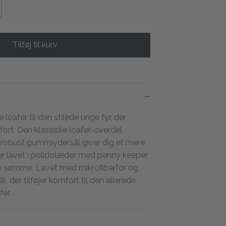
Tilføj til kurv
e loafer til den stilede unge fyr, der
ort. Den klassiske loafer-overdel
g robust gummiydersål giver dig et mere
 er lavet i polidolæder med penny keeper
e sømme. Lavet med mikrofiberfor og
l, der tilføjer komfort til den allerede
er.