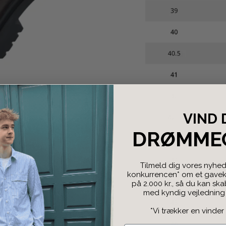
VIND 
DRØMME
Tilmeld dig vores nyhed
konkurrencen* om et gaveko
på 2.000 kr., så du kan sk
med kyndig vejledning f
*Vi trækker en vinder