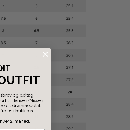
DIT
OUTFIT
sbrev og deltag i
rt til Hansen/Nissen
abe dit drømmeoutfit
ra os i butikken.
 hver 2. måned.