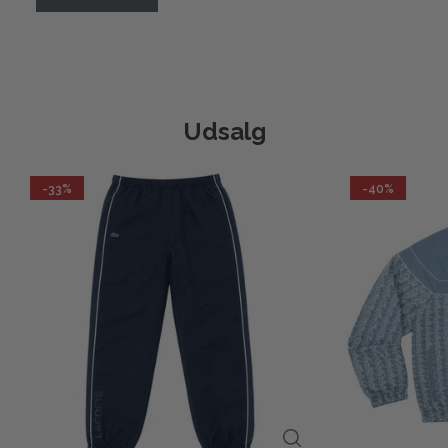
Udsalg
-33%
-40%