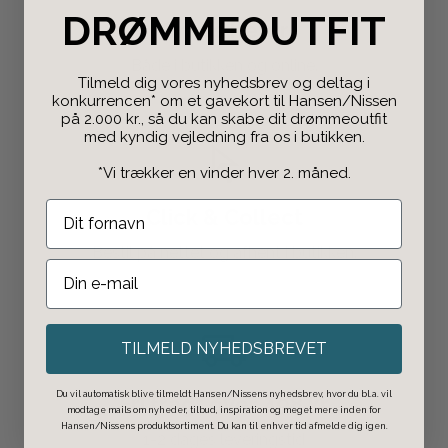
DRØMMEOUTFIT
Gratis Retur
Både i butikken og
online
.
Tilmeld dig vores nyhedsbrev og deltag i
konkurrencen* om et gavekort til Hansen/Nissen
på 2.000 kr., så du kan skabe dit drømmeoutfit
med kyndig vejledning fra os i butikken.
*Vi trækker en vinder hver 2. måned.
Click & Collect
Bestil på nettet og afhent i butikken.
TILMELD NYHEDSBREVET
Du vil automatisk blive tilmeldt Hansen/Nissens nyhedsbrev, hvor du bl.a. vil
Fri fragt over 498 kr
modtage mails om nyheder, tilbud, inspiration og meget mere inden for
Hansen/Nissens produktsortiment. Du kan til enhver tid afmelde dig igen.
1-2 dages leveringstid