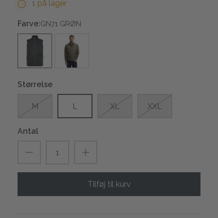
1 på lager
Farve:
GN71 GRØN
Størrelse
M
L
XL
XXL
Antal
Tilføj til kurv