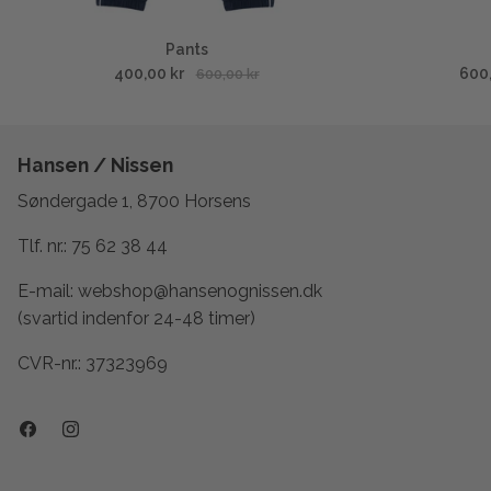
Pants
400,00 kr
600
600,00 kr
Hansen / Nissen
Søndergade 1, 8700 Horsens
Tlf. nr.:
75 62 38 44
E-mail:
webshop@hansenognissen.dk
(svartid indenfor 24-48 timer)
CVR-nr.: 37323969