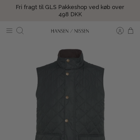
Hop
Fri fragt til GLS Pakkeshop ved køb over
til
498 DKK
indhold
Søg