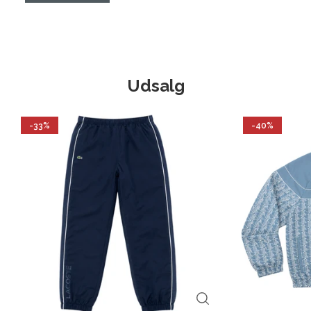
Udsalg
-33%
-40%