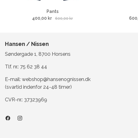
Pants
400,00 kr
600
600,00 kr
Hansen / Nissen
Søndergade 1, 8700 Horsens
Tlf. nr.:
75 62 38 44
E-mail:
webshop@hansenognissen.dk
(svartid indenfor 24-48 timer)
CVR-nr.: 37323969