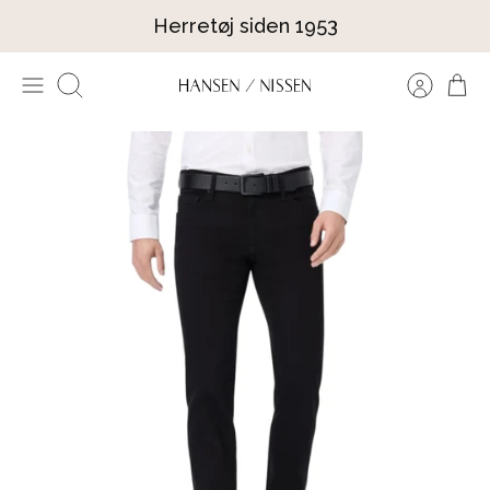
Hop
Herretøj siden 1953
til
indhold
Søg