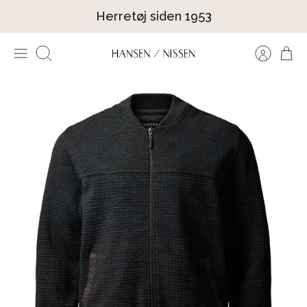
Hop
Herretøj siden 1953
til
indhold
Søg