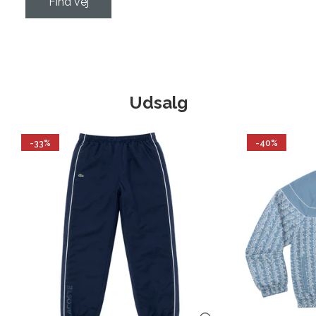
Find vej
Udsalg
-33%
-40%