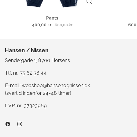
Pants
400,00 kr
600
600,00 kr
Hansen / Nissen
Søndergade 1, 8700 Horsens
Tlf. nr.:
75 62 38 44
E-mail:
webshop@hansenognissen.dk
(svartid indenfor 24-48 timer)
CVR-nr.: 37323969