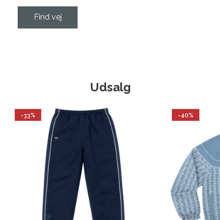
Find vej
Udsalg
-33%
-40%