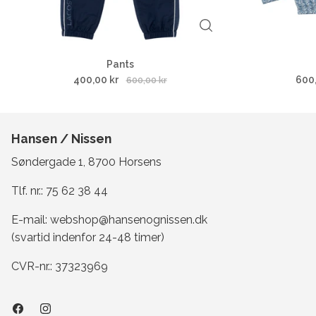
Pants
400,00 kr
600
600,00 kr
Hansen / Nissen
Søndergade 1, 8700 Horsens
Tlf. nr.:
75 62 38 44
E-mail:
webshop@hansenognissen.dk
(svartid indenfor 24-48 timer)
CVR-nr.: 37323969