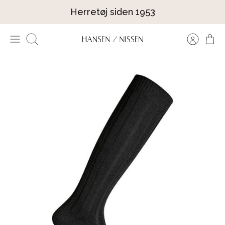
Hop
Herretøj siden 1953
til
indhold
Søg