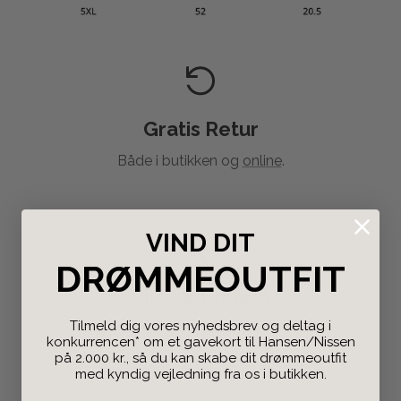
Gratis Retur
Både i butikken og
online
.
VIND DIT
DRØMMEOUTFIT
Click & Collect
Tilmeld dig vores nyhedsbrev og deltag i
Bestil på nettet og afhent i butikken.
konkurrencen* om et gavekort til Hansen/Nissen
på 2.000 kr., så du kan skabe dit drømmeoutfit
med kyndig vejledning fra os i butikken.