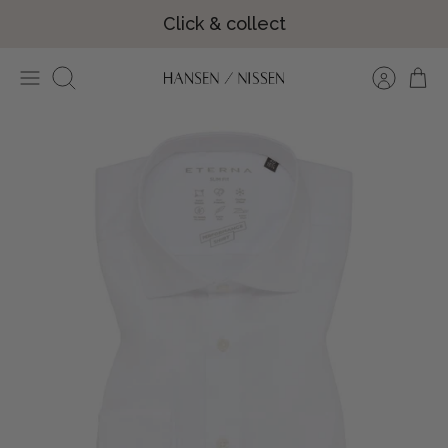
Hop
Click & collect
til
indhold
Søg