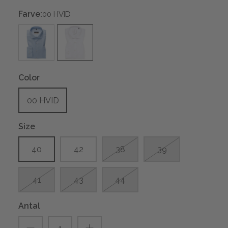
Farve:
00 HVID
Color
00 HVID
Size
40
42
38
39
41
43
44
Antal