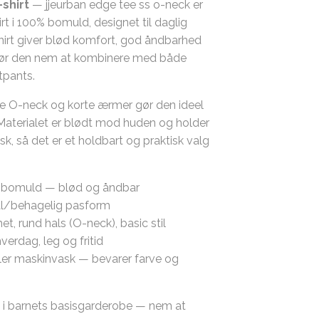
-shirt
— jjeurban edge tee ss o-neck er
irt i 100% bomuld, designet til daglig
hirt giver blød komfort, god åndbarhed
r gør den nem at kombinere med både
tpants.
e O-neck og korte ærmer gør den ideel
id. Materialet er blødt mod huden og holder
k, så det er et holdbart og praktisk valg
bomuld — blød og åndbar
/behagelig pasform
, rund hals (O-neck), basic stil
hverdag, leg og fritid
er maskinvask — bevarer farve og
 i barnets basisgarderobe — nem at