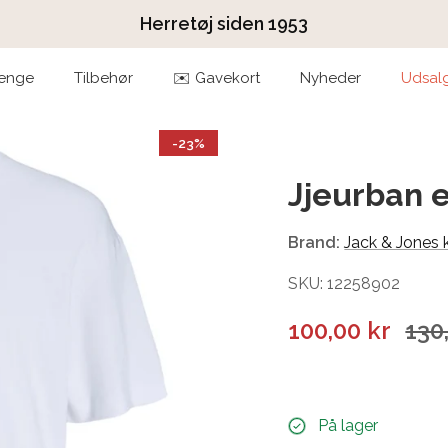
Herretøj siden 1953
enge
Tilbehør
✉️ Gavekort
Nyheder
Udsal
-23%
Jjeurban 
Brand:
Jack & Jones 
SKU: 12258902
100,00 kr
130
På lager