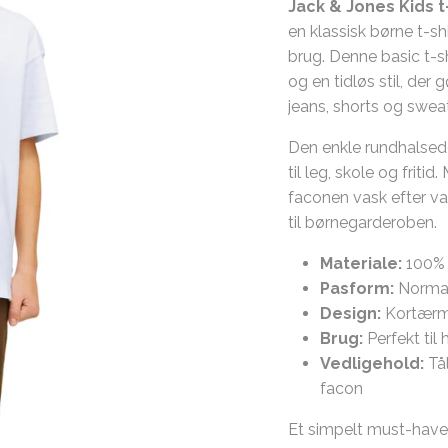
Jack & Jones Kids t
en klassisk børne t-sh
brug. Denne basic t-s
og en tidløs stil, de
jeans, shorts og swea
Den enkle rundhalsed
til leg, skole og frit
faconen vask efter vas
til børnegarderoben.
Materiale:
100% 
Pasform:
Normal
Design:
Kortærmet
Brug:
Perfekt til 
Vedligehold:
Tål
facon
Et simpelt must-have