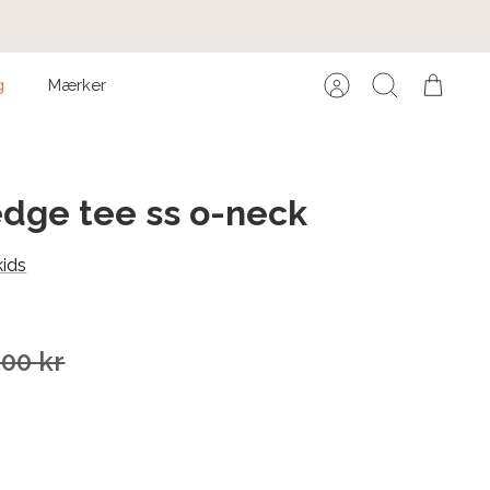
g
Mærker
Konto
Søg
Kurv
edge tee ss o-neck
kids
,00 kr