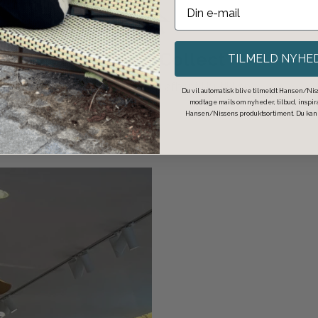
Click & Collect
TILMELD NYHE
Bestil på nettet og afhent i butikken.
Du vil automatisk blive tilmeldt Hansen/Niss
modtage mails om nyheder, tilbud, inspi
Hansen/Nissens produktsortiment. Du kan t