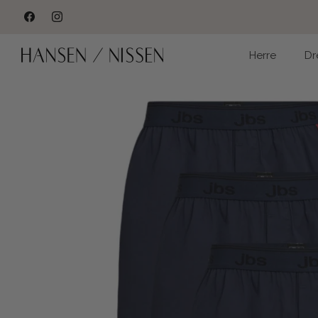
Hop
til
indhold
Herre
Dr