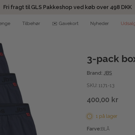
Fri fragt til GLS Pakkeshop ved køb over 498 DKK
enge
Tilbehør
✉️ Gavekort
Nyheder
Udsal
3-pack bo
Brand:
JBS
SKU: 1171-13
400,00 kr
1 på lager
Farve:
BLÅ