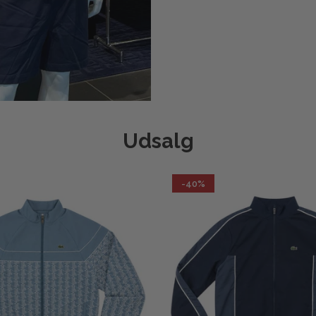
Udsalg
-40%