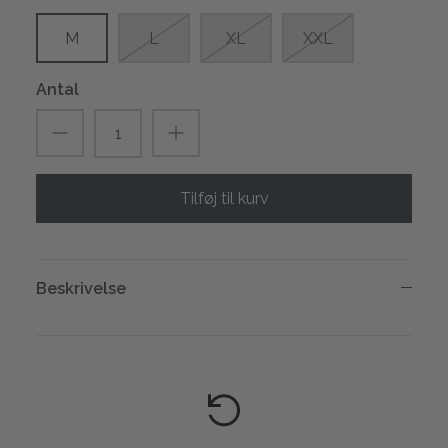
M
L
XL
XXL
Antal
Tilføj til kurv
Beskrivelse