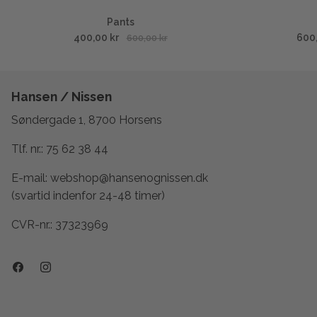
Pants
400,00 kr
600
600,00 kr
Hansen / Nissen
Søndergade 1, 8700 Horsens
Tlf. nr.:
75 62 38 44
E-mail:
webshop@hansenognissen.dk
(svartid indenfor 24-48 timer)
CVR-nr.: 37323969