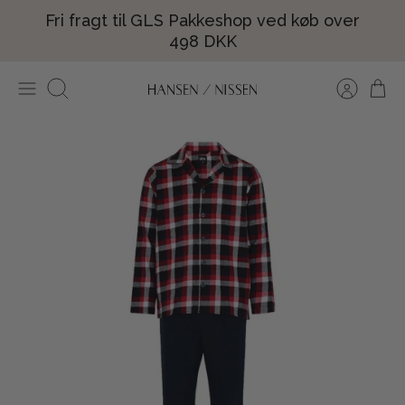
Hop
Fri fragt til GLS Pakkeshop ved køb over
til
498 DKK
indhold
Søg