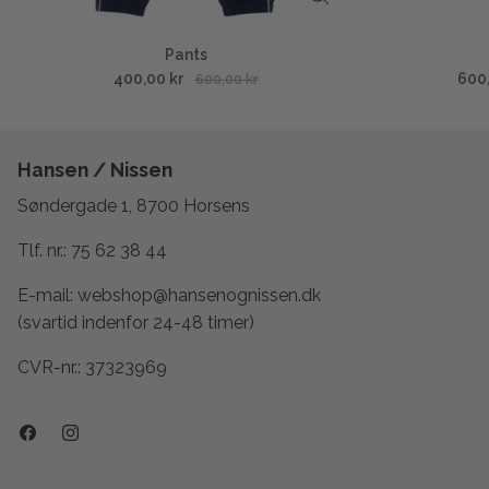
Pants
400,00 kr
600
600,00 kr
Hansen / Nissen
Søndergade 1, 8700 Horsens
Tlf. nr.:
75 62 38 44
E-mail:
webshop@hansenognissen.dk
(svartid indenfor 24-48 timer)
CVR-nr.: 37323969