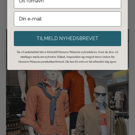
og fri fragt til GLS pakkeshop ved køb over 498,-
TILMELD NYHEDSBREVET
Du vil automatisk blive tilmeldt Hansen/Nissens nyhedsbrev, hvor du bl.a. vil
modtage mails om nyheder, tilbud, inspiration og meget mere inden for
Hansen/Nissens produktsortiment. Du kan til enhver tid afmelde dig igen.