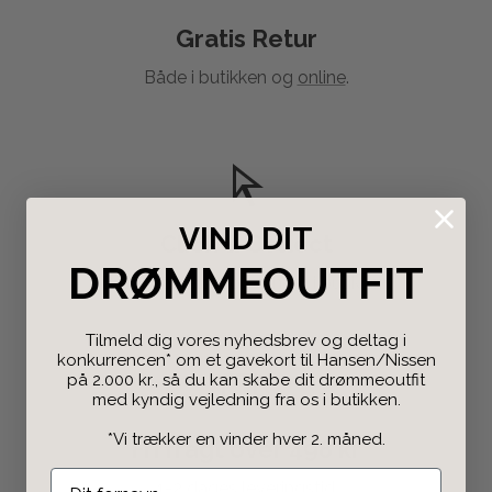
Gratis Retur
Både i butikken og
online
.
VIND DIT
Click & Collect
DRØMMEOUTFIT
Bestil på nettet og afhent i butikken.
Tilmeld dig vores nyhedsbrev og deltag i
konkurrencen* om et gavekort til Hansen/Nissen
på 2.000 kr., så du kan skabe dit drømmeoutfit
med kyndig vejledning fra os i butikken.
*Vi trækker en vinder hver 2. måned.
Fri fragt over 498 kr
1-2 dages leveringstid