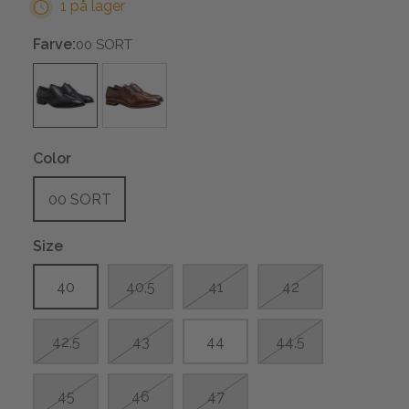
1 på lager
Farve:
00 SORT
Color
00 SORT
Size
40
40,5
41
42
42,5
43
44
44,5
45
46
47