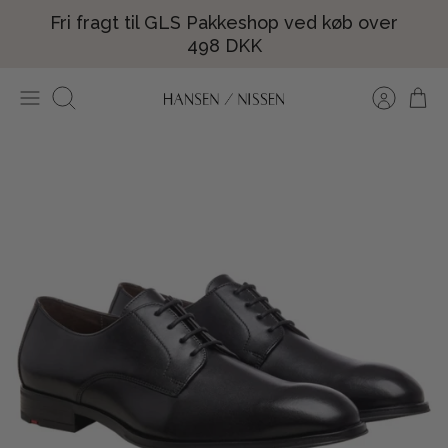
Hop
Fri fragt til GLS Pakkeshop ved køb over
til
498 DKK
indhold
Søg