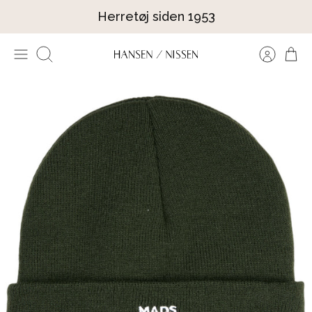
Hop
Herretøj siden 1953
til
indhold
Søg