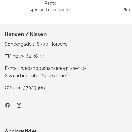
Pants
400,00 kr
600
600,00 kr
Hansen / Nissen
Søndergade 1, 8700 Horsens
Tlf. nr.:
75 62 38 44
E-mail:
webshop@hansenognissen.dk
(svartid indenfor 24-48 timer)
CVR-nr.: 37323969
Åbningstider