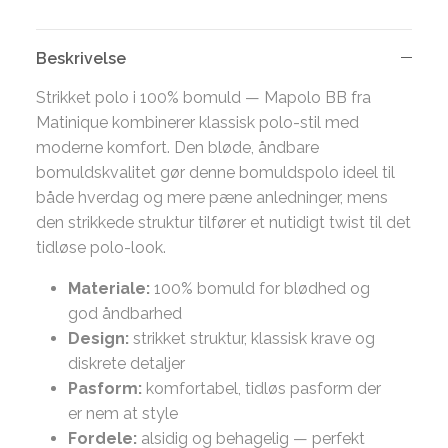
Beskrivelse
Strikket polo i 100% bomuld — Mapolo BB fra
Matinique kombinerer klassisk polo-stil med
moderne komfort. Den bløde, åndbare
bomuldskvalitet gør denne bomuldspolo ideel til
både hverdag og mere pæne anledninger, mens
den strikkede struktur tilfører et nutidigt twist til det
tidløse polo-look.
Materiale:
100% bomuld for blødhed og
god åndbarhed
Design:
strikket struktur, klassisk krave og
diskrete detaljer
Pasform:
komfortabel, tidløs pasform der
er nem at style
Fordele:
alsidig og behagelig — perfekt