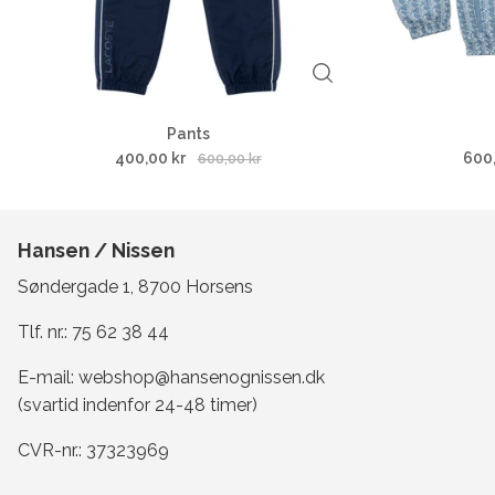
Pants
400,00 kr
600
600,00 kr
Hansen / Nissen
Søndergade 1, 8700 Horsens
Tlf. nr.:
75 62 38 44
E-mail:
webshop@hansenognissen.dk
(svartid indenfor 24-48 timer)
CVR-nr.: 37323969