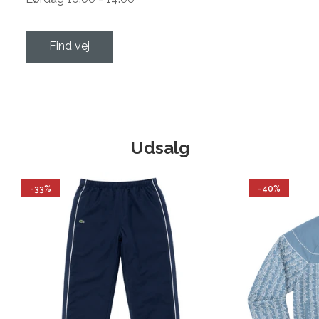
Find vej
Udsalg
-33%
-40%