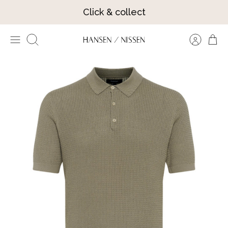
Hop
Click & collect
til
indhold
Søg