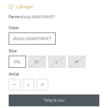
1 på lager
Farve:
161105 SANDFARVET
Color
161105 SANDFARVET
Size
XXL
XL
L
M
Antal
Tilføj til kurv