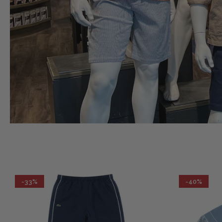
-33%
-40%