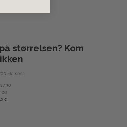
 på størrelsen? Kom
ikken
700 Horsens
 17:30
8:00
4:00