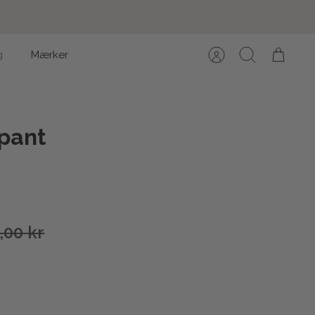
g
Mærker
Konto
Søg
Kurv
pant
,00 kr