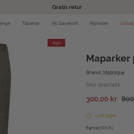
Gratis retur
enge
Tilbehør
✉️ Gavekort
Nyheder
Udsal
-63%
Maparker 
Brand:
Matinique
SKU: 30207462
300,00 kr
800
1 på lager
Farve:
BRUN