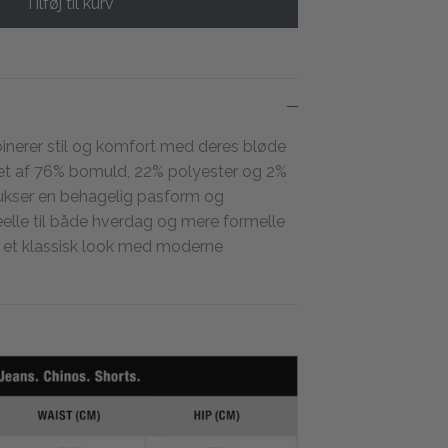
Tilføj til kurv
inerer stil og komfort med deres bløde
vet af 76% bomuld, 22% polyester og 2%
 bukser en behagelig pasform og
elle til både hverdag og mere formelle
de et klassisk look med moderne