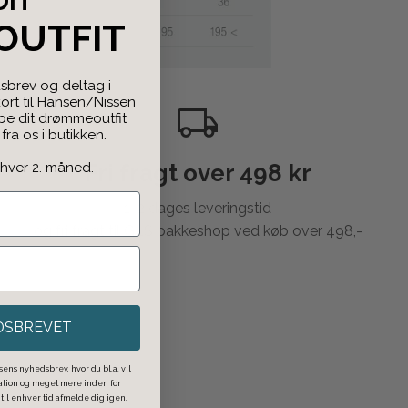
DIT
OUTFIT
sbrev og deltag i
rt til Hansen/Nissen
abe dit drømmeoutfit
ra os i butikken.
 hver 2. måned.
Fri fragt over 498 kr
1-2 dages leveringstid
og fri fragt til GLS pakkeshop ved køb over 498,-
DSBREVET
ens nyhedsbrev, hvor du bl.a. vil
ration og meget mere inden for
il enhver tid afmelde dig igen.