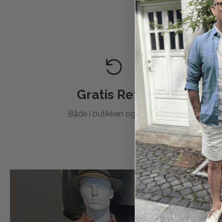
Gratis Retur
Både i butikken og
online
.