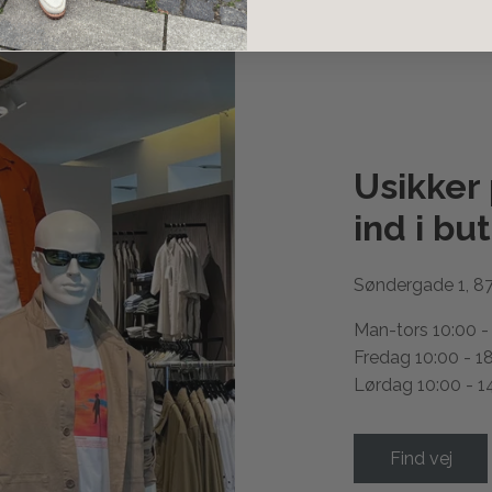
Usikker
ind i
but
Søndergade 1, 8
Man-tors 10:00 -
Fredag 10:00 - 1
Lørdag 10:00 - 1
Find vej