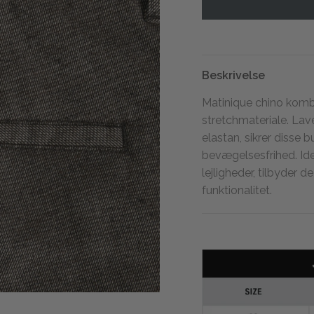
Beskrivelse
Matinique chino komb
stretchmateriale. La
elastan, sikrer disse
bevægelsesfrihed. Ide
lejligheder, tilbyder 
funktionalitet.