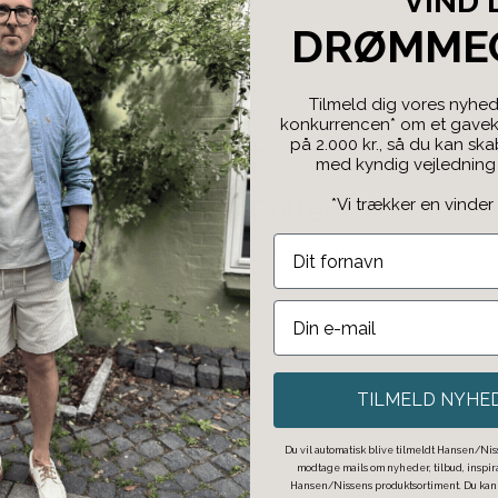
VIND 
DRØMME
Tilmeld dig vores nyhed
konkurrencen* om et gaveko
på 2.000 kr., så du kan sk
med kyndig vejledning f
*Vi trækker en vinder
Click & Collect
Bestil på nettet og afhent i butikken.
TILMELD NYHE
Du vil automatisk blive tilmeldt Hansen/Niss
modtage mails om nyheder, tilbud, inspi
Hansen/Nissens produktsortiment. Du kan t