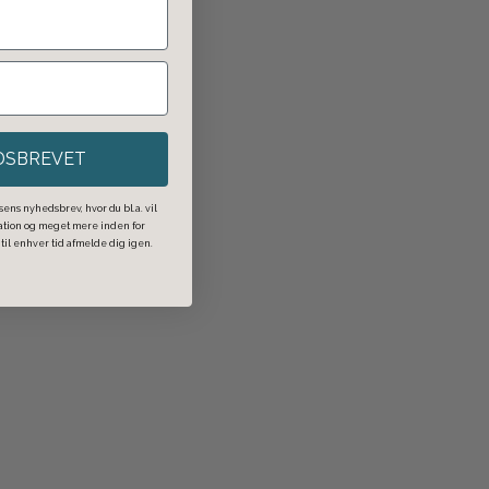
DSBREVET
ens nyhedsbrev, hvor du bl.a. vil
ration og meget mere inden for
il enhver tid afmelde dig igen.