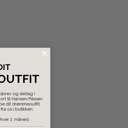
DIT
OUTFIT
sbrev og deltag i
rt til Hansen/Nissen
abe dit drømmeoutfit
ra os i butikken.
 hver 2. måned.