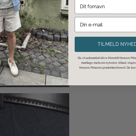
TILMELD NYHE
Du vil automatisk blive tilmeldt Hansen/Niss
modtage mails om nyheder, tilbud, inspi
Hansen/Nissens produktsortiment. Du kan t