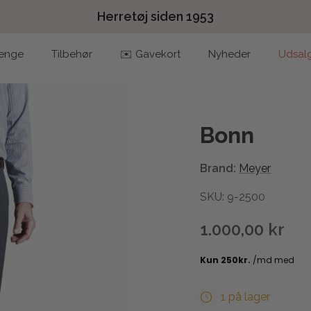
Herretøj siden 1953
enge
Tilbehør
✉️ Gavekort
Nyheder
Udsal
Bonn
Brand:
Meyer
SKU: 9-2500
1.000,00 kr
1 på lager