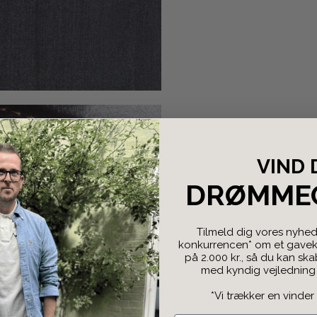
VIND 
DRØMME
Tilmeld dig vores nyhed
konkurrencen* om et gaveko
på 2.000 kr., så du kan sk
med kyndig vejledning f
*Vi trækker en vinder