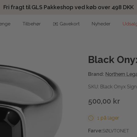
Fri fragt til GLS Pakkeshop ved køb over 498 DKK
enge
Tilbehør
✉️ Gavekort
Nyheder
Udsal
Black Ony
Brand:
Northern Leg
SKU: Black Onyx Sign
500,00 kr
1 på lager
Farve:
SØLVTONET