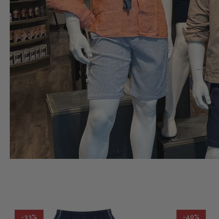
-33%
-40%