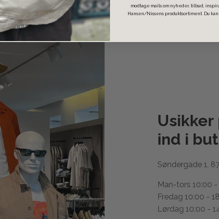
modtage mails om nyheder, tilbud, inspi
Hansen/Nissens produktsortiment. Du kan t
Usikker
ind i
but
Søndergade 1, 8
Man-tors 10:00 -
Fredag 10:00 - 1
Lørdag 10:00 - 1