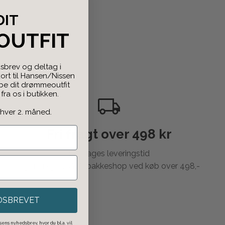
DIT
OUTFIT
sbrev og deltag i
rt til Hansen/Nissen
abe dit drømmeoutfit
ra os i butikken.
 hver 2. måned.
Fri fragt over 498 kr
1-2 dages leveringstid
og fri fragt til GLS pakkeshop ved køb over 498,-
DSBREVET
ens nyhedsbrev, hvor du bl.a. vil