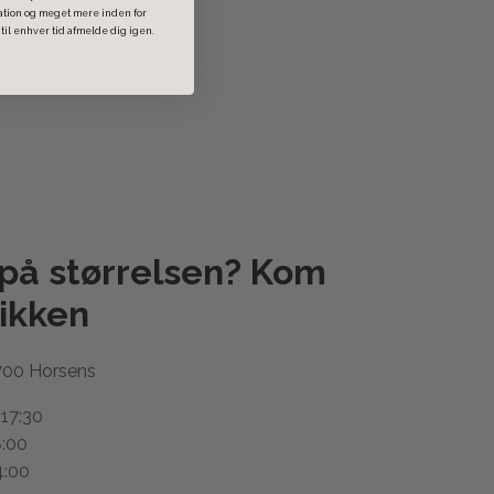
ration og meget mere inden for
il enhver tid afmelde dig igen.
 på størrelsen? Kom
ikken
700 Horsens
 17:30
8:00
4:00