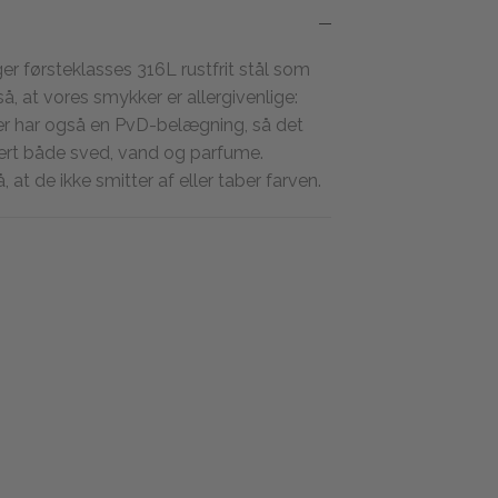
r førsteklasses 316L rustfrit stål som
, at vores smykker er allergivenlige:
er har også en PvD-belægning, så det
hvert både sved, vand og parfume.
at de ikke smitter af eller taber farven.