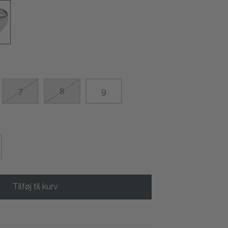
7
8
9
Tilføj til kurv