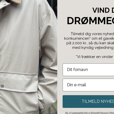
VIND 
DRØMME
Tilmeld dig vores nyhed
konkurrencen* om et gaveko
på 2.000 kr., så du kan sk
med kyndig vejledning f
*Vi trækker en vinder
Click & Collect
Bestil på nettet og afhent i butikken.
TILMELD NYHE
Du vil automatisk blive tilmeldt Hansen/Niss