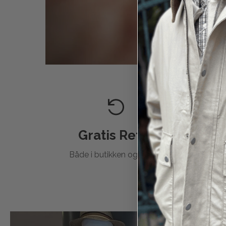
Gratis Retur
Både i butikken og
online
.