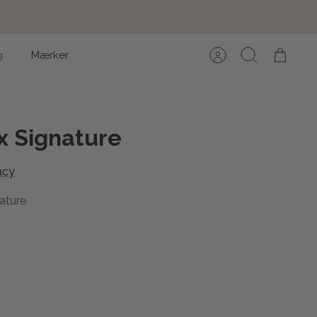
g
Mærker
Konto
Søg
Kurv
x Signature
acy
ature