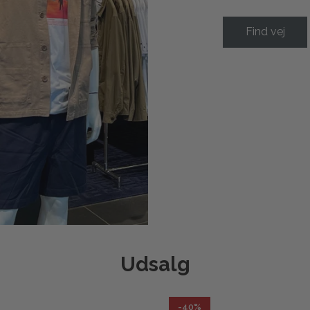
Find vej
Udsalg
-40%