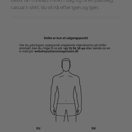
Bestil din Oswald t-shirt i dag og få en pålidelig,
casual t-shirt, du vil nå efter igen og igen.