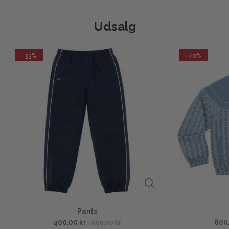
Udsalg
-33%
-40%
Pants
400,00 kr
600
600,00 kr