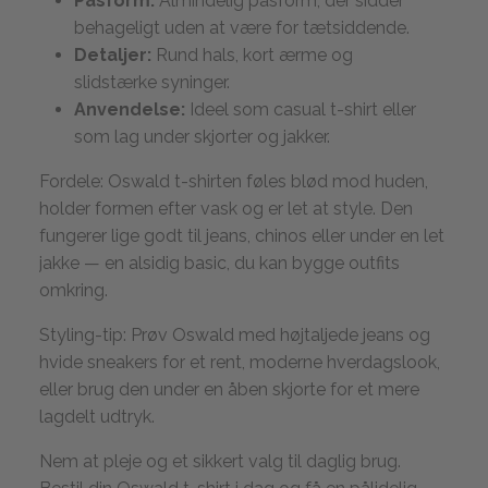
Pasform:
Almindelig pasform, der sidder
behageligt uden at være for tætsiddende.
Detaljer:
Rund hals, kort ærme og
slidstærke syninger.
Anvendelse:
Ideel som casual t-shirt eller
som lag under skjorter og jakker.
Fordele: Oswald t-shirten føles blød mod huden,
holder formen efter vask og er let at style. Den
fungerer lige godt til jeans, chinos eller under en let
jakke — en alsidig basic, du kan bygge outfits
omkring.
Styling-tip: Prøv Oswald med højtaljede jeans og
hvide sneakers for et rent, moderne hverdagslook,
eller brug den under en åben skjorte for et mere
lagdelt udtryk.
Nem at pleje og et sikkert valg til daglig brug.