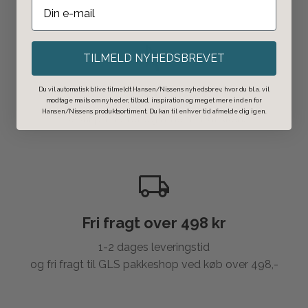
TILMELD NYHEDSBREVET
Click & Collect
Du vil automatisk blive tilmeldt Hansen/Nissens nyhedsbrev, hvor du bl.a. vil
modtage mails om nyheder, tilbud, inspiration og meget mere inden for
Hansen/Nissens produktsortiment. Du kan til enhver tid afmelde dig igen.
Bestil på nettet og afhent i butikken.
Fri fragt over 498 kr
1-2 dages leveringstid
og fri fragt til GLS pakkeshop ved køb over 498,-