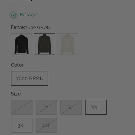
På lager
Farve:
7600 GRØN
Color
7600 GRØN
Size
L
M
XL
XXL
3XL
4XL