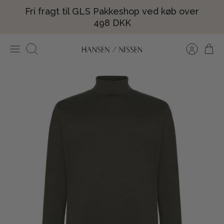
Hop
Fri fragt til GLS Pakkeshop ved køb over
til
498 DKK
indhold
Søg