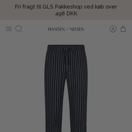
Hop
Fri fragt til GLS Pakkeshop ved køb over
til
498 DKK
indhold
Søg