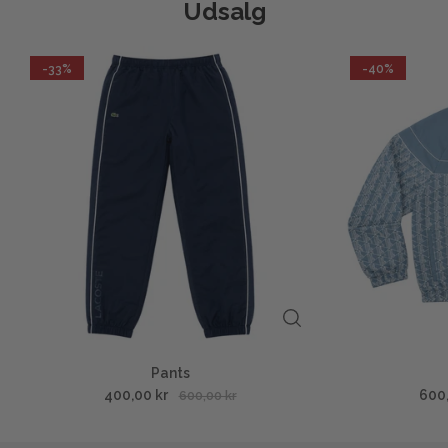
Udsalg
-33%
-40%
Pants
400,00 kr
600
600,00 kr