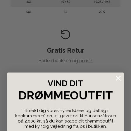
Gratis Retur
Både i butikken og
online
.
VIND DIT
DRØMMEOUTFIT
Click & Collect
Tilmeld dig vores nyhedsbrev og deltag i
Bestil på nettet og afhent i butikken.
konkurrencen* om et gavekort til Hansen/Nissen
på 2.000 kr., så du kan skabe dit drømmeoutfit
med kyndig vejledning fra os i butikken.