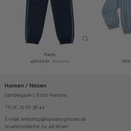
Pants
400,00 kr
600
600,00 kr
Hansen / Nissen
Søndergade 1, 8700 Horsens
Tlf. nr.:
75 62 38 44
E-mail:
webshop@hansenognissen.dk
(svartid indenfor 24-48 timer)