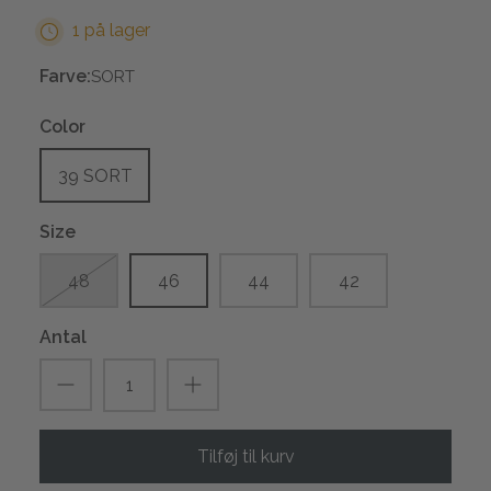
1 på lager
Farve:
SORT
Color
39 SORT
Size
48
46
44
42
Antal
Tilføj til kurv