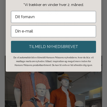
*Vi trækker en vinder hver 2. måned.
Fri fragt over 498 kr
1-2 dages leveringstid
og fri fragt til GLS pakkeshop ved køb over 498,-
TILMELD NYHEDSBREVET
Du vil automatisk blive tilmeldt Hansen/Nissens nyhedsbrev, hvor du bl.a. vil
modtage mails om nyheder, tilbud, inspiration og meget mere inden for
Hansen/Nissens produktsortiment. Du kan til enhver tid afmelde dig igen.