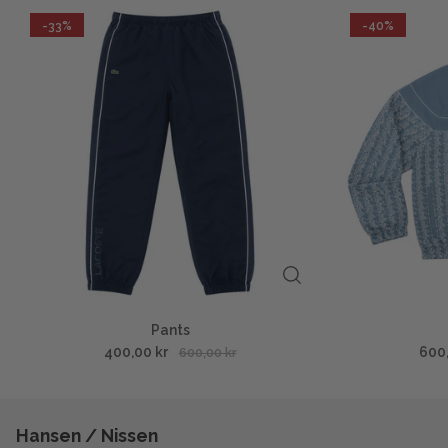
-33%
-40%
Pants
400,00 kr
600
600,00 kr
Hansen / Nissen