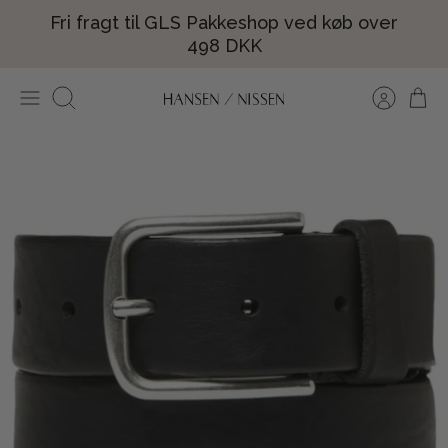
Hop
Fri fragt til GLS Pakkeshop ved køb over
til
498 DKK
indhold
Søg