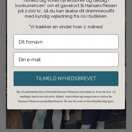
Tilmeld dig vores nyhedsbrev og deltag i
konkurrencen* om et gavekort til Hansen/Nissen
på 2.000 kr., så du kan skabe dit drømmeoutfit
med kyndig vejledning fra os i butikken.
*Vi trækker en vinder hver 2. måned.
TILMELD NYHEDSBREVET
Du vil automatisk blive tilmeldt Hansen/Nissens nyhedsbrev, hvor du bl.a. vil
modtage mails om nyheder, tilbud, inspiration og meget mere inden for
Hansen/Nissens produktsortiment. Du kan til enhver tid afmelde dig igen.