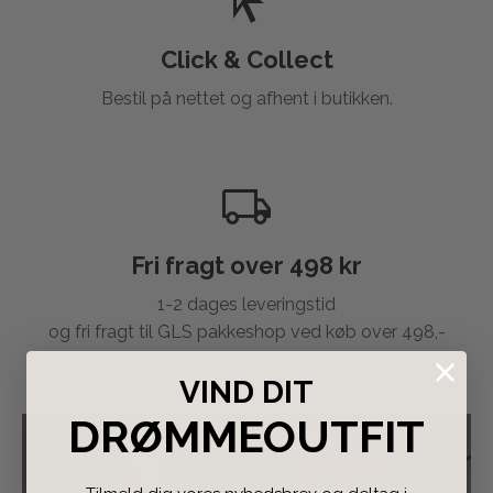
Click & Collect
Bestil på nettet og afhent i butikken.
Fri fragt over 498 kr
1-2 dages leveringstid
og fri fragt til GLS pakkeshop ved køb over 498,-
VIND DIT
DRØMMEOUTFIT