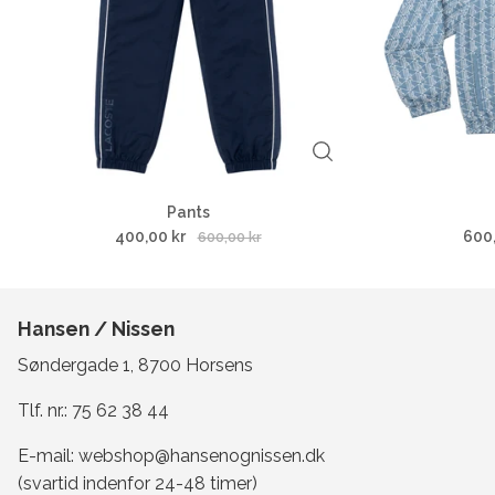
Pants
400,00 kr
600
600,00 kr
Hansen / Nissen
Søndergade 1, 8700 Horsens
Tlf. nr.:
75 62 38 44
E-mail:
webshop@hansenognissen.dk
(svartid indenfor 24-48 timer)