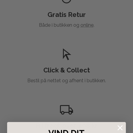
Gratis Retur
Både i butikken og
online
.
Click & Collect
Bestil på nettet og afhent i butikken.
Fri fragt over 498 kr