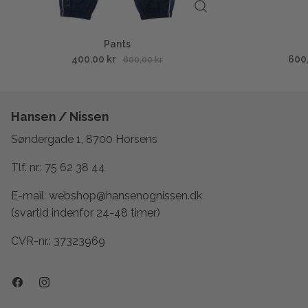
Pants
400,00 kr
600
600,00 kr
Hansen / Nissen
Søndergade 1, 8700 Horsens
Tlf. nr.:
75 62 38 44
E-mail:
webshop@hansenognissen.dk
(svartid indenfor 24-48 timer)
CVR-nr.: 37323969