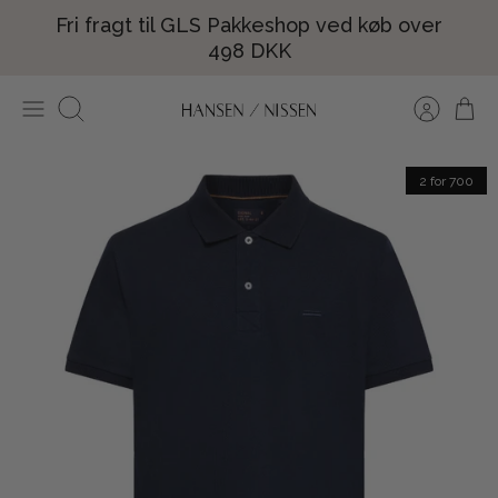
Hop
Fri fragt til GLS Pakkeshop ved køb over
til
498 DKK
indhold
Søg
2 for 700