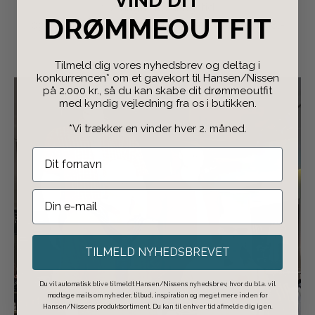
VIND DIT
1-2 dages leveringstid
DRØMMEOUTFIT
og fri fragt til GLS pakkeshop ved køb over 498,-
Tilmeld dig vores nyhedsbrev og deltag i
konkurrencen* om et gavekort til Hansen/Nissen
på 2.000 kr., så du kan skabe dit drømmeoutfit
med kyndig vejledning fra os i butikken.
*Vi trækker en vinder hver 2. måned.
TILMELD NYHEDSBREVET
Du vil automatisk blive tilmeldt Hansen/Nissens nyhedsbrev, hvor du bl.a. vil
modtage mails om nyheder, tilbud, inspiration og meget mere inden for
Hansen/Nissens produktsortiment. Du kan til enhver tid afmelde dig igen.