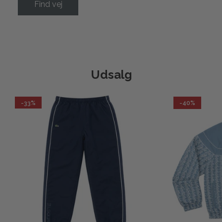
Find vej
Udsalg
-33%
-40%