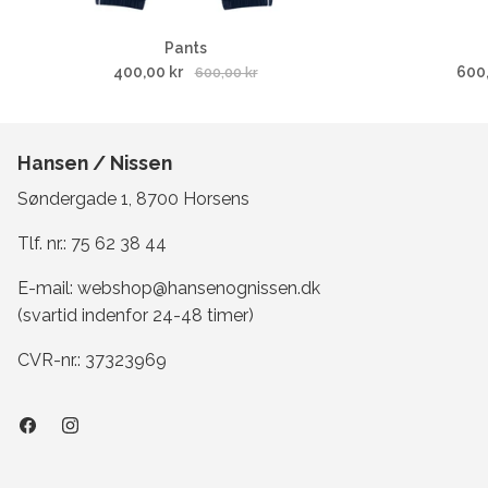
Pants
400,00 kr
600
600,00 kr
Hansen / Nissen
Søndergade 1, 8700 Horsens
Tlf. nr.:
75 62 38 44
E-mail:
webshop@hansenognissen.dk
(svartid indenfor 24-48 timer)
CVR-nr.: 37323969