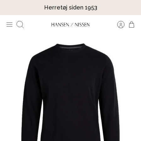
Hop
Herretøj siden 1953
til
indhold
Søg