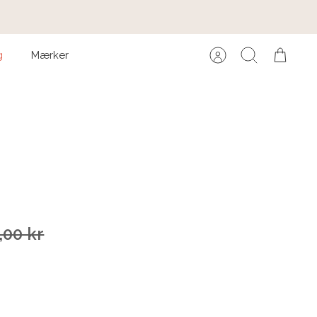
g
Mærker
Konto
Søg
Kurv
,00 kr