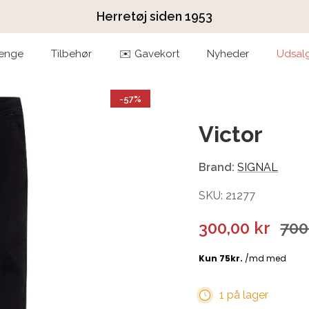
Herretøj siden 1953
enge
Tilbehør
✉️ Gavekort
Nyheder
Udsal
-57%
Victor
Brand:
SIGNAL
SKU: 21277
300,00 kr
700
1 på lager