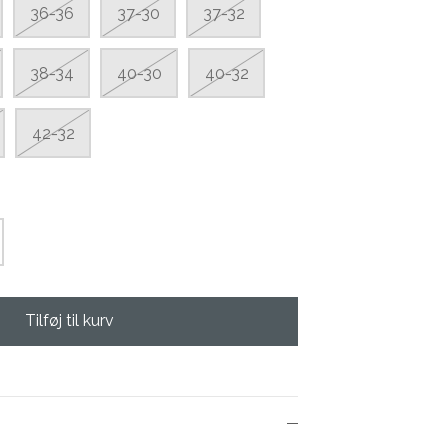
36-36
37-30
37-32
38-34
40-30
40-32
42-32
Tilføj til kurv