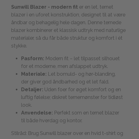
Sunwill Blazer - modern fit
er en let, ternet
blazer i en uforet konstruktion, designet til at være
åndbar og behagelig hele dagen. Denne ternede
blazer kombinerer et klassisk udtryk med naturlige
materialer, så du får både struktur og komfort i ét
stykke.
Pasform:
Modern fit – let tilpasset silhouet
for et moderne, men afslappet udtryk.
Materiale:
Let bomuld- og hør-blanding,
der giver god åndbarhed og et let fald.
Detaljer:
Uden foer for øget komfort og en
luftig følelse; diskret ternemønster for tidløst
look.
Anvendelse:
Perfekt som en ternet blazer
til både hverdag og kontor.
Stilråd: Brug Sunwill blazer over en hvid t-shirt og