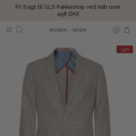
Hop
Fri fragt til GLS Pakkeshop ved køb over
til
498 DKK
indhold
Søg
-33%