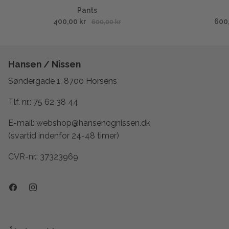
Pants
400,00 kr
600
600,00 kr
Hansen / Nissen
Søndergade 1, 8700 Horsens
Tlf. nr.:
75 62 38 44
E-mail:
webshop@hansenognissen.dk
(svartid indenfor 24-48 timer)
CVR-nr.: 37323969