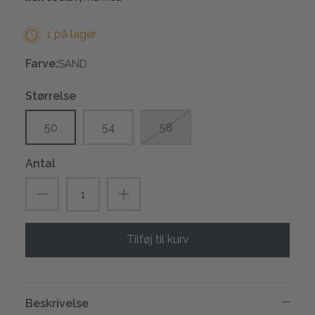
1 på lager
Farve:
SAND
Størrelse
50
54
58
Antal
Tilføj til kurv
Beskrivelse