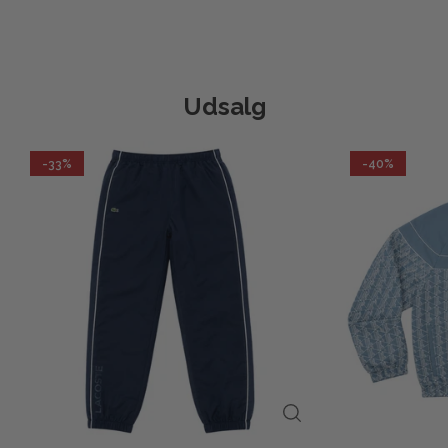
Udsalg
-33%
-40%