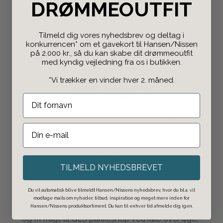
Gratis Retur
DRØMMEOUTFIT
Både i butikken og
online
.
Tilmeld dig vores nyhedsbrev og deltag i
konkurrencen* om et gavekort til Hansen/Nissen
på 2.000 kr., så du kan skabe dit drømmeoutfit
med kyndig vejledning fra os i butikken.
*Vi trækker en vinder hver 2. måned.
Click & Collect
Bestil på nettet og afhent i butikken.
TILMELD NYHEDSBREVET
Fri fragt over 498 kr
Du vil automatisk blive tilmeldt Hansen/Nissens nyhedsbrev, hvor du bl.a. vil
modtage mails om nyheder, tilbud, inspiration og meget mere inden for
1-2 dages leveringstid
Hansen/Nissens produktsortiment. Du kan til enhver tid afmelde dig igen.
og fri fragt til GLS pakkeshop ved køb over 498,-