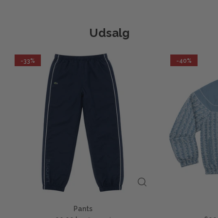
Udsalg
-33%
-40%
Pants