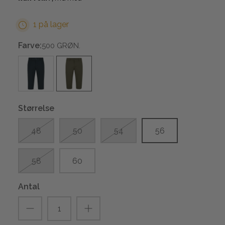
1 på lager
Farve:
500 GRØN.
Størrelse
48
50
54
56
58
60
Antal