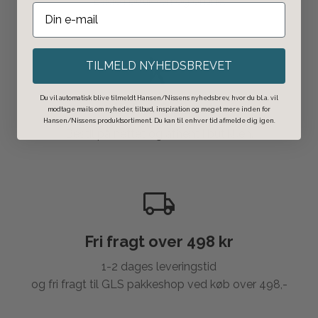
Både i butikken og
online
.
TILMELD NYHEDSBREVET
Du vil automatisk blive tilmeldt Hansen/Nissens nyhedsbrev, hvor du bl.a. vil
Click & Collect
modtage mails om nyheder, tilbud, inspiration og meget mere inden for
Hansen/Nissens produktsortiment. Du kan til enhver tid afmelde dig igen.
Bestil på nettet og afhent i butikken.
Fri fragt over 498 kr
1-2 dages leveringstid
og fri fragt til GLS pakkeshop ved køb over 498,-