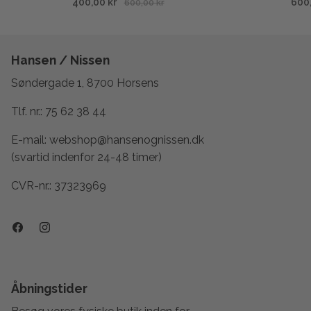
400,00 kr
600
600,00 kr
Hansen / Nissen
Søndergade 1, 8700 Horsens
Tlf. nr.:
75 62 38 44
E-mail:
webshop@hansenognissen.dk
(svartid indenfor 24-48 timer)
CVR-nr.: 37323969
Åbningstider