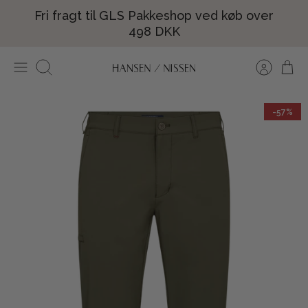
Hop
Fri fragt til GLS Pakkeshop ved køb over
til
498 DKK
indhold
Søg
-57%