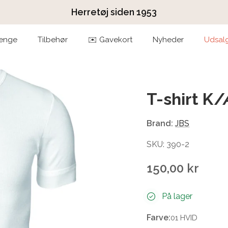
Herretøj siden 1953
enge
Tilbehør
✉️ Gavekort
Nyheder
Udsal
T-shirt K/
Brand:
JBS
SKU: 390-2
150,00 kr
På lager
Farve:
01 HVID