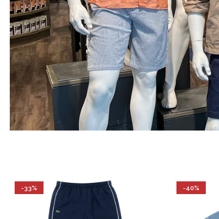
-33%
-40%