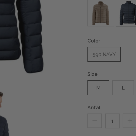
Color
590 NAVY
Size
M
L
Antal