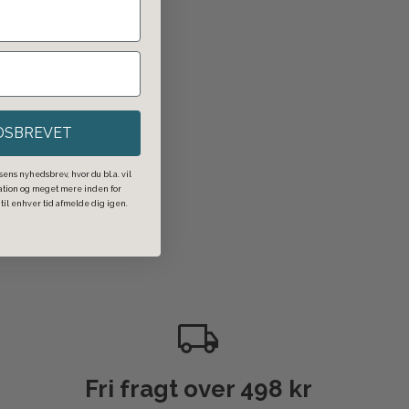
DSBREVET
ens nyhedsbrev, hvor du bl.a. vil
ration og meget mere inden for
il enhver tid afmelde dig igen.
Fri fragt over 498 kr