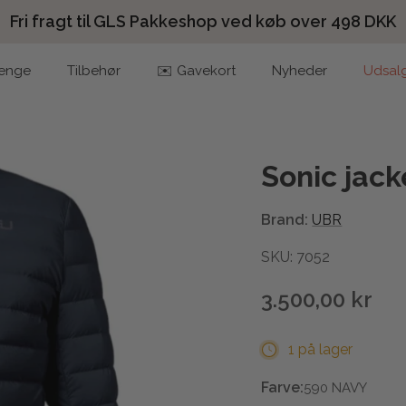
Fri fragt til GLS Pakkeshop ved køb over 498 DKK
enge
Tilbehør
✉️ Gavekort
Nyheder
Udsal
Sonic jack
Brand:
UBR
SKU: 7052
3.500,00 kr
1 på lager
Farve:
590 NAVY