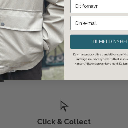
TILMELD NYHE
Du vil automatisk blive tilmeldt Hansen/Niss
modtage mails om nyheder, tilbud, inspi
Hansen/Nissens produktsortiment. Du kan t
Click & Collect