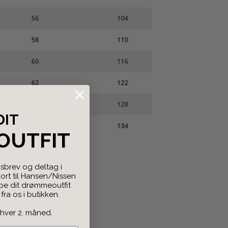
DIT
OUTFIT
sbrev og deltag i
rt til Hansen/Nissen
abe dit drømmeoutfit
ra os i butikken.
 hver 2. måned.