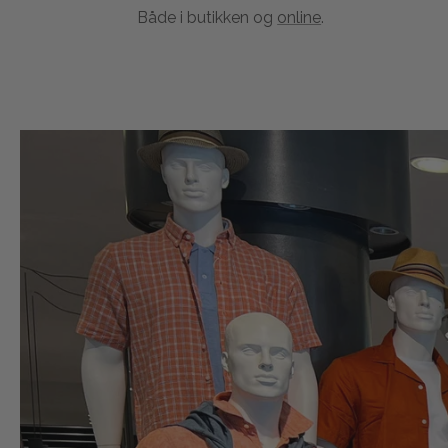
Både i butikken og
online
.