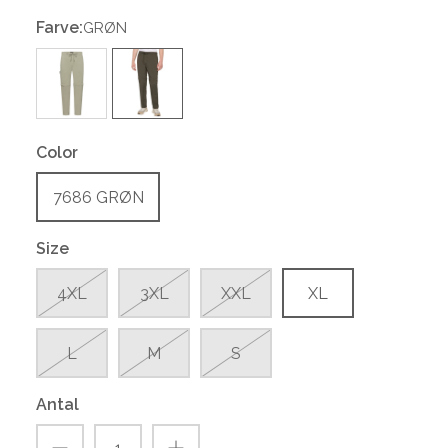
Farve:
GRØN
Color
7686 GRØN
Size
4XL
3XL
XXL
XL
L
M
S
Antal