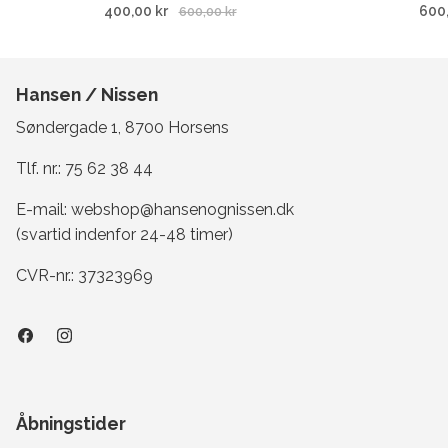
400,00 kr
600
600,00 kr
Hansen / Nissen
Søndergade 1, 8700 Horsens
Tlf. nr.:
75 62 38 44
E-mail:
webshop@hansenognissen.dk
(svartid indenfor 24-48 timer)
CVR-nr.: 37323969
Åbningstider