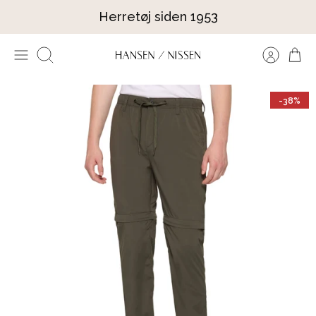
Hop
Herretøj siden 1953
til
indhold
Søg
-38%