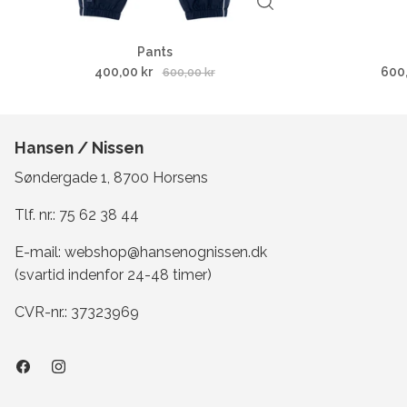
Pants
400,00 kr
600
600,00 kr
Hansen / Nissen
Søndergade 1, 8700 Horsens
Tlf. nr.:
75 62 38 44
E-mail:
webshop@hansenognissen.dk
(svartid indenfor 24-48 timer)
CVR-nr.: 37323969