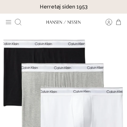
Hop
Herretøj siden 1953
til
indhold
Søg