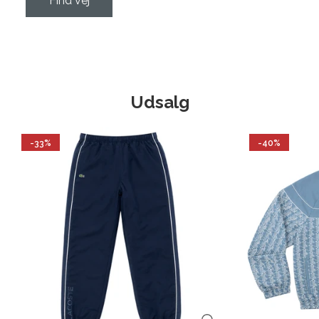
Find vej
Udsalg
-33%
-40%