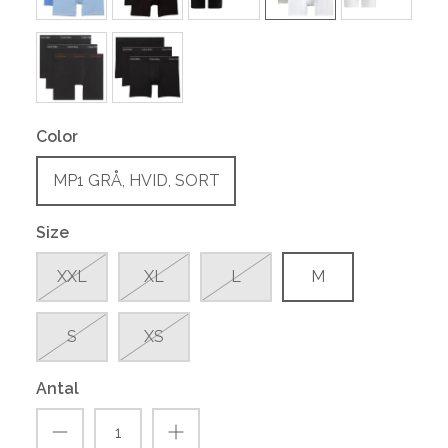
Color
MP1 GRÅ, HVID, SORT
Size
XXL
XL
L
M
S
XS
Antal