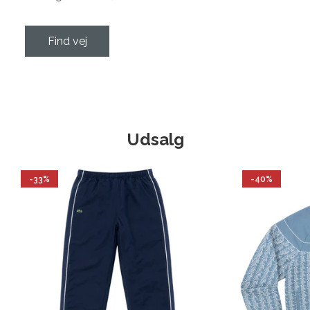
Find vej
Udsalg
-33%
-40%