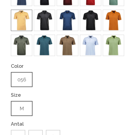
Color
056
Size
M
Antal