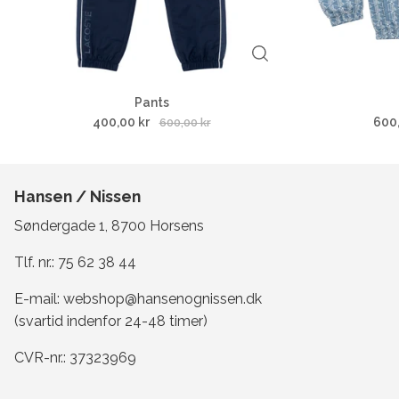
Pants
400,00 kr
600
600,00 kr
Hansen / Nissen
Søndergade 1, 8700 Horsens
Tlf. nr.:
75 62 38 44
E-mail:
webshop@hansenognissen.dk
(svartid indenfor 24-48 timer)
CVR-nr.: 37323969