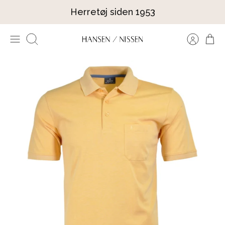
Hop
Herretøj siden 1953
til
indhold
Søg