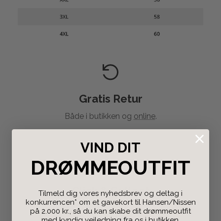
Gratis Retur
Både i butikken og
online
.
VIND DIT
DRØMMEOUTFIT
Click & Collect
Tilmeld dig vores nyhedsbrev og deltag i
konkurrencen* om et gavekort til Hansen/Nissen
Bestil på nettet og afhent i butikken.
på 2.000 kr., så du kan skabe dit drømmeoutfit
med kyndig vejledning fra os i butikken.