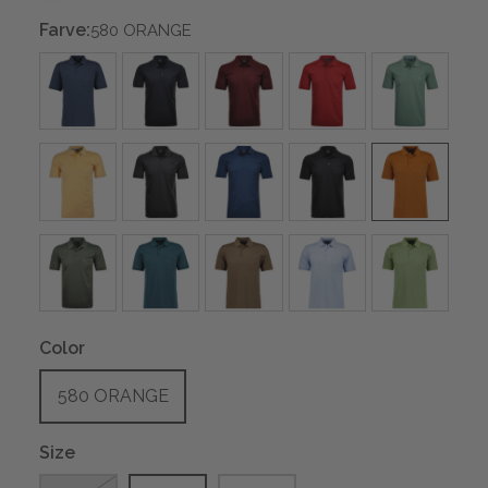
Farve:
580 ORANGE
Color
580 ORANGE
Size