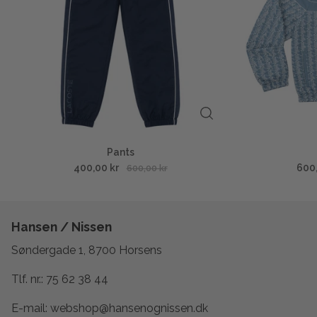
Pants
400,00 kr
600
600,00 kr
Hansen / Nissen
Søndergade 1, 8700 Horsens
Tlf. nr.:
75 62 38 44
E-mail:
webshop@hansenognissen.dk