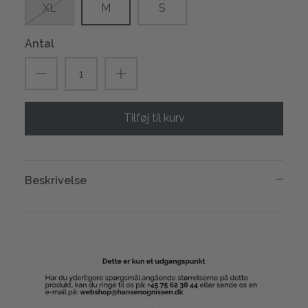
XL
M
S
Antal
Tilføj til kurv
Beskrivelse