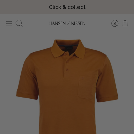
Hop
Click & collect
til
indhold
Søg