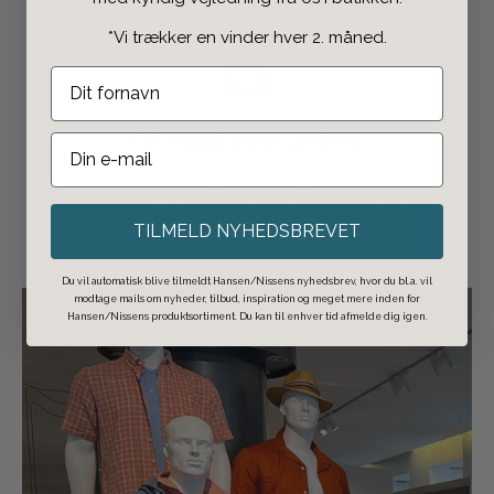
*Vi trækker en vinder hver 2. måned.
Fri fragt over 498 kr
1-2 dages leveringstid
og fri fragt til GLS pakkeshop ved køb over 498,-
TILMELD NYHEDSBREVET
Du vil automatisk blive tilmeldt Hansen/Nissens nyhedsbrev, hvor du bl.a. vil
modtage mails om nyheder, tilbud, inspiration og meget mere inden for
Hansen/Nissens produktsortiment. Du kan til enhver tid afmelde dig igen.